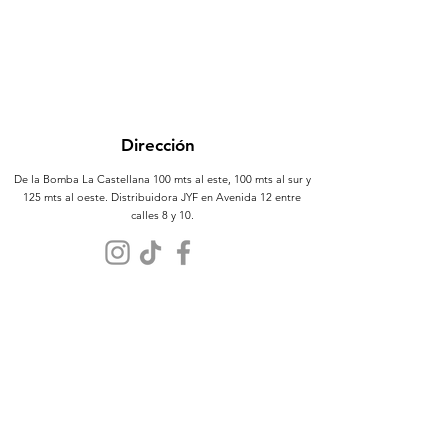
Dirección
De la Bomba La Castellana 100 mts al este, 100 mts al sur y
125 mts al oeste. Distribuidora JYF en Avenida 12 entre
calles 8 y 10.
Atención al Cliente
Contáctanos
Sobre Nosotros
Políticas