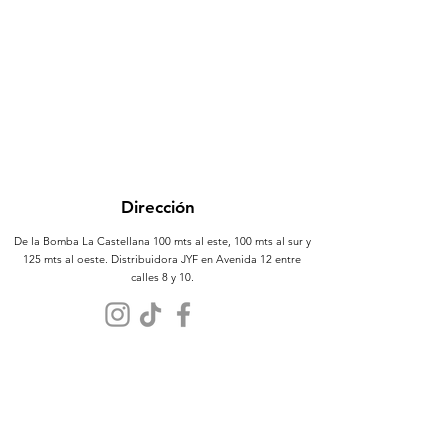
Dirección
De la Bomba La Castellana 100 mts al este, 100 mts al sur y
125 mts al oeste. Distribuidora JYF en Avenida 12 entre
calles 8 y 10.
Atención al Cliente
Contáctanos
Sobre Nosotros