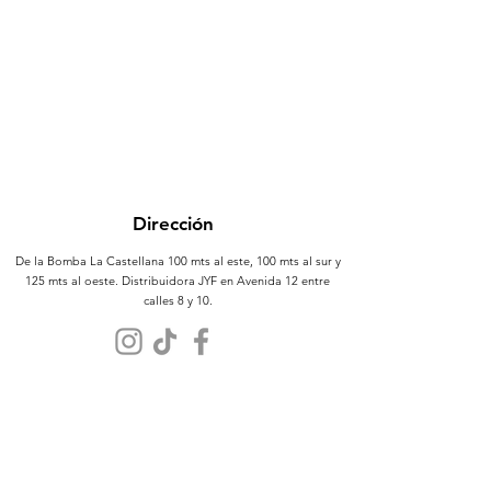
Dirección
De la Bomba La Castellana 100 mts al este, 100 mts al sur y
125 mts al oeste. Distribuidora JYF en Avenida 12 entre
calles 8 y 10.
Atención al Cliente
Contáctanos
Sobre Nosotros