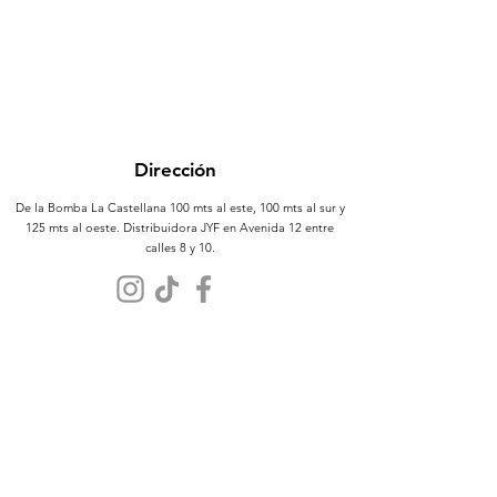
Dirección
De la Bomba La Castellana 100 mts al este, 100 mts al sur y
125 mts al oeste. Distribuidora JYF en Avenida 12 entre
calles 8 y 10.
Atención al Cliente
Contáctanos
Sobre Nosotros
Políticas