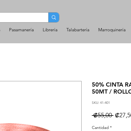
s
Pasamanería
Librería
Talabartería
Marroquinería
50% CINTA R
50MT / ROLL
SKU: 41-401
Precio
 ₡55,00 
₡27,5
Cantidad
*