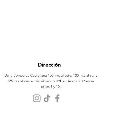
Dirección
De la Bomba La Castellana 100 mts al este, 100 mts al sur y
125 mts al oeste. Distribuidora JYF en Avenida 12 entre
calles 8 y 10.
Atención al Cliente
Contáctanos
Sobre Nosotros