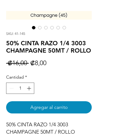
SKU: 41-145
50% CINTA RAZO 1/4 3003
CHAMPAGNE 50MT / ROLLO
Precio
Precio
 ₡16,00 
₡8,00
de
Cantidad
*
oferta
Agregar al carrito
50% CINTA RAZO 1/4 3003 
CHAMPAGNE 50MT / ROLLO