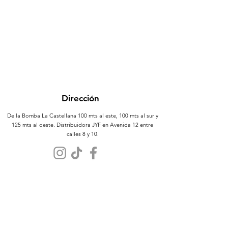
Dirección
De la Bomba La Castellana 100 mts al este, 100 mts al sur y
125 mts al oeste. Distribuidora JYF en Avenida 12 entre
calles 8 y 10.
Atención al Cliente
Contáctanos
Sobre Nosotros