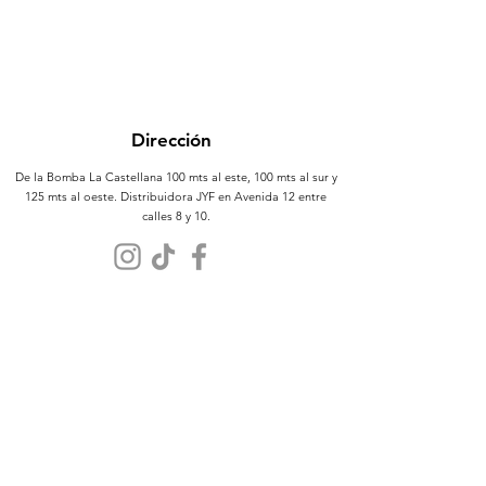
Dirección
De la Bomba La Castellana 100 mts al este, 100 mts al sur y
125 mts al oeste. Distribuidora JYF en Avenida 12 entre
calles 8 y 10.
Atención al Cliente
Contáctanos
Sobre Nosotros
Políticas
Términos y Condiciones