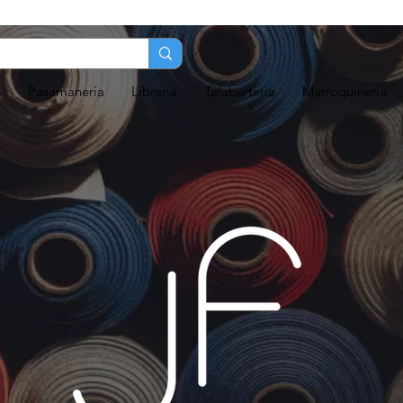
s
Pasamanería
Librería
Talabartería
Marroquinería